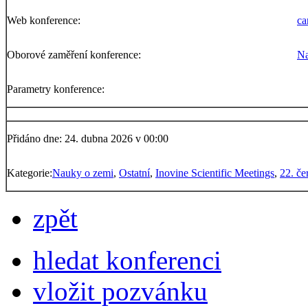
Web konference:
ca
Oborové zaměření konference:
Na
Parametry konference:
Přidáno dne: 24. dubna 2026 v 00:00
Kategorie:
Nauky o zemi
,
Ostatní
,
Inovine Scientific Meetings
,
22. če
zpět
hledat konferenci
vložit pozvánku