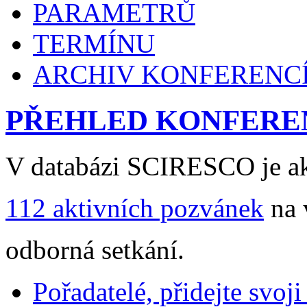
PARAMETRŮ
TERMÍNU
ARCHIV KONFERENC
PŘEHLED KONFERE
V databázi SCIRESCO je ak
112 aktivních pozvánek
na 
odborná setkání.
Pořadatelé, přidejte svoj