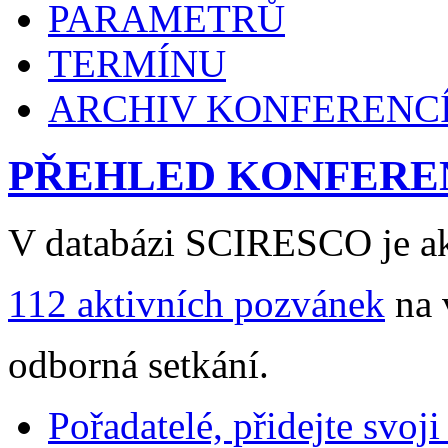
PARAMETRŮ
TERMÍNU
ARCHIV KONFERENC
PŘEHLED KONFERE
V databázi SCIRESCO je ak
112 aktivních pozvánek
na 
odborná setkání.
Pořadatelé, přidejte svoj