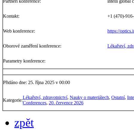
Partneři konference:
intelli global
Kontakt:
+1 (470)-916
Web konference:
https://optics
Oborové zaměření konference:
Lékařství, zdr
Parametry konference:
Přidáno dne: 25. října 2025 v 00:00
Lékařství, zdravotnictví
,
Nauky o materiálech
,
Ostatní
,
Int
Kategorie:
Conferences
,
20. července 2026
zpět