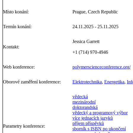
Místo konání:
Prague, Czech Republic
Termín konání:
24.11.2025 - 25.11.2025
Jessica Garrett
Kontakt:
+1 (714) 970-4946
Web konference:
polymerscienceconference.org/
Oborové zaměření konference:
Elektrotechnika
,
Energetika
,
Inf
vědecká
mezinárodní
doktorandská
vědecký a programový výbor
více jednacích jazyků
příjem příspěvků
Parametry konference:
sborník s ISBN po ukončení