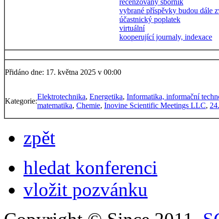
recenzovaný sborník
vybrané příspěvky budou dále z
účastnický poplatek
virtuální
kooperující journaly, indexace
Přidáno dne: 17. května 2025 v 00:00
Elektrotechnika
,
Energetika
,
Informatika, informační techn
Kategorie:
matematika
,
Chemie
,
Inovine Scientific Meetings LLC
,
24
zpět
hledat konferenci
vložit pozvánku