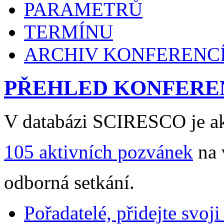
PARAMETRŮ
TERMÍNU
ARCHIV KONFERENC
PŘEHLED KONFERE
V databázi SCIRESCO je ak
105 aktivních pozvánek
na 
odborná setkání.
Pořadatelé, přidejte svoj