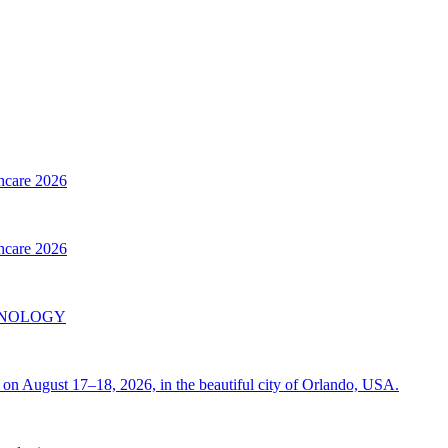
thcare 2026
thcare 2026
INOLOGY
on August 17–18, 2026, in the beautiful city of Orlando, USA.