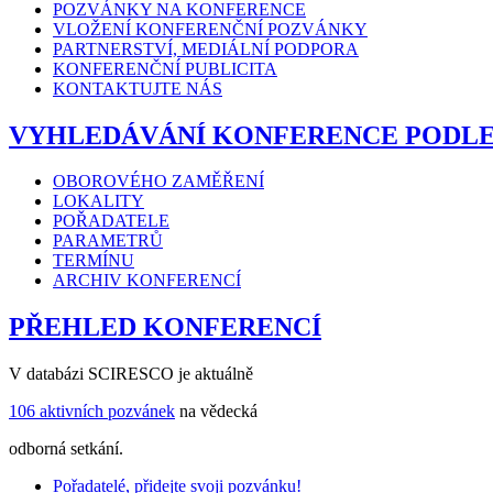
POZVÁNKY NA KONFERENCE
VLOŽENÍ KONFERENČNÍ POZVÁNKY
PARTNERSTVÍ, MEDIÁLNÍ PODPORA
KONFERENČNÍ PUBLICITA
KONTAKTUJTE NÁS
VYHLEDÁVÁNÍ KONFERENCE PODL
OBOROVÉHO ZAMĚŘENÍ
LOKALITY
POŘADATELE
PARAMETRŮ
TERMÍNU
ARCHIV KONFERENCÍ
PŘEHLED KONFERENCÍ
V databázi SCIRESCO je aktuálně
106 aktivních pozvánek
na vědecká
odborná setkání.
Pořadatelé, přidejte svoji pozvánku!