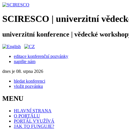
SCIRESCO | univerzitní vědecké
univerzitní konference | vědecké workshop
editace konferenční pozvánky
napište nám
dnes je 08. srpna 2026
hledat konferenci
vložit pozvánku
MENU
HLAVNÍ STRANA
O PORTÁLU
PORTÁL VYUŽÍVÁ
JAK TO FUNGUJE?