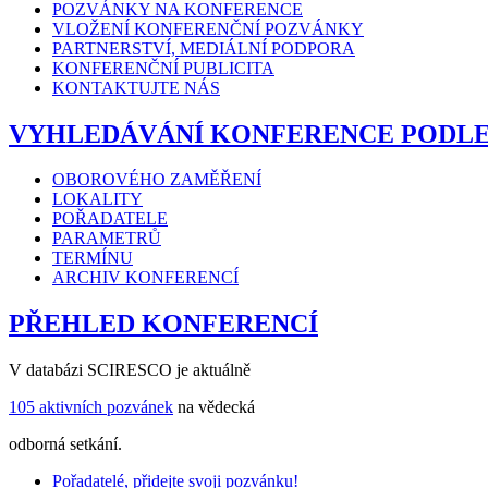
POZVÁNKY NA KONFERENCE
VLOŽENÍ KONFERENČNÍ POZVÁNKY
PARTNERSTVÍ, MEDIÁLNÍ PODPORA
KONFERENČNÍ PUBLICITA
KONTAKTUJTE NÁS
VYHLEDÁVÁNÍ KONFERENCE PODL
OBOROVÉHO ZAMĚŘENÍ
LOKALITY
POŘADATELE
PARAMETRŮ
TERMÍNU
ARCHIV KONFERENCÍ
PŘEHLED KONFERENCÍ
V databázi SCIRESCO je aktuálně
105 aktivních pozvánek
na vědecká
odborná setkání.
Pořadatelé, přidejte svoji pozvánku!