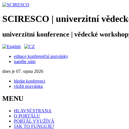
SCIRESCO | univerzitní vědecké
univerzitní konference | vědecké workshop
editace konferenční pozvánky
napište nám
dnes je 07. srpna 2026
hledat konferenci
vložit pozvánku
MENU
HLAVNÍ STRANA
O PORTÁLU
PORTÁL VYUŽÍVÁ
JAK TO FUNGUJE?