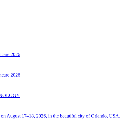
thcare 2026
thcare 2026
INOLOGY
on August 17–18, 2026, in the beautiful city of Orlando, USA.