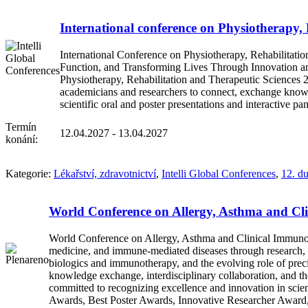
International conference on Physiotherapy,
International Conference on Physiotherapy, Rehabilitat
Function, and Transforming Lives Through Innovation and 
Physiotherapy, Rehabilitation and Therapeutic Sciences 20
academicians and researchers to connect, exchange knowled
scientific oral and poster presentations and interactive 
Termín
12.04.2027 - 13.04.2027
konání:
Kategorie:
Lékařství, zdravotnictví
,
Intelli Global Conferences
,
12. d
World Conference on Allergy, Asthma and Cl
World Conference on Allergy, Asthma and Clinical Immunology
medicine, and immune-mediated diseases through research, in
biologics and immunotherapy, and the evolving role of precis
knowledge exchange, interdisciplinary collaboration, and th
committed to recognizing excellence and innovation in scient
Awards, Best Poster Awards, Innovative Researcher Award,