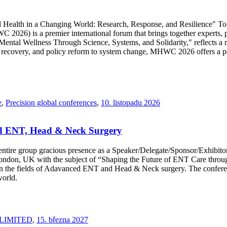
lth in a Changing World: Research, Response, and Resilience" To tac
026) is a premier international forum that brings together experts, p
ntal Wellness Through Science, Systems, and Solidarity," reflects a r
uma recovery, and policy reform to system change, MHWC 2026 offers a 
e
,
Precision global conferences
,
10. listopadu 2026
ed ENT, Head & Neck Surgery
our entire group gracious presence as a Speaker/Delegate/Sponsor/Exhi
don, UK with the subject of “Shaping the Future of ENT Care through
in the fields of Adavanced ENT and Head & Neck surgery. The conferenc
world.
LIMITED
,
15. března 2027