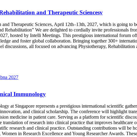
 Rehabilitation and Therapeutic Sciencesv
ion and Therapeutic Sciences, April 12th–13th, 2027, which is going t
Rehabilitation” We are delighted to cordially invite professionals from
27, hosted by Intelli Meetings. This prestigious international forum off
ge and foster global collaboration. Bringing together 300+ internationa
panel discussions, all focused on advancing Physiotherapy, Rehabilitatio
ubna 2027
inical Immunology
 at Singapore represents a prestigious international scientific gatheri
novation, and clinical scholarship. The conference will highlight trans
ion medicine in patient care. Serving as a platform for scientific disc
e translation of research into clinical practice that improves healthc
ific research and clinical practice. Outstanding contributions will be 
 Women in Research Excellence and Young Researcher Awards. These re