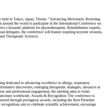
o be held in Tokyo, Japan. Theme: “Advancing Movement, Restoring
 around the world to participate in the International Conference on
ers a dynamic platform for physiotherapists, Rehabilitation experts,
l delegates, the conference will feature inspiring keynote sessions,
n and Therapeutic Sciences.
ng dedicated to advancing excellence in allergy, respiratory
formative discoveries, emerging therapeutic strategies, advances in
ourse and professional engagement, the meeting aims to foster
are outcomes worldwide. Awards & Recognition: The conference is
honored through prestigious awards, including the Best Presenter
cognitions aim to celebrate scientific achievement, encourage