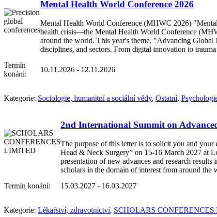
Mental Health World Conference 2026
Mental Health World Conference (MHWC 2026) "Mental Hea
health crisis—the Mental Health World Conference (MHWC 2
around the world. This year's theme, "Advancing Global Me
disciplines, and sectors. From digital innovation to tra
Termín
10.11.2026 - 12.11.2026
konání:
Kategorie:
Sociologie, humanitní a sociální vědy
,
Ostatní
,
Psychologi
2nd International Summit on Advanc
The purpose of this letter is to solicit you and y
Head & Neck Surgery” on 15-16 March 2027 at Lon
presentation of new advances and research results 
scholars in the domain of interest from around the 
Termín konání:
15.03.2027 - 16.03.2027
Kategorie:
Lékařství, zdravotnictví
,
SCHOLARS CONFERENCES 