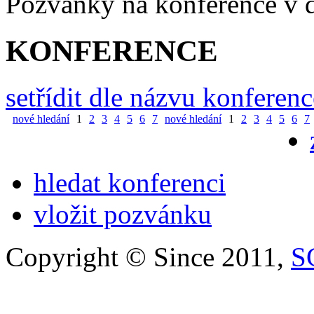
Pozvánky na konference v
KONFERENCE
setřídit dle názvu konferenc
nové hledání
1
2
3
4
5
6
7
nové hledání
1
2
3
4
5
6
7
hledat konferenci
vložit pozvánku
Copyright © Since 2011,
S