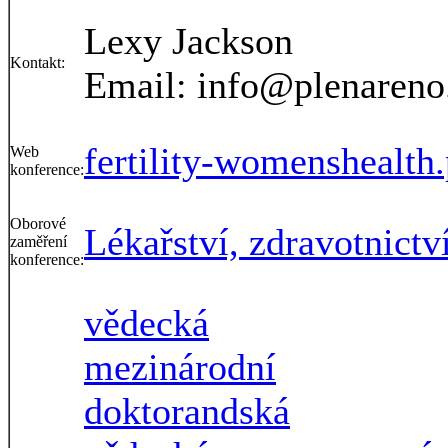
Lexy Jackson
Kontakt:
Email: info@plenareno
fertility-womenshealth
Web
konference:
Oborové
Lékařství, zdravotnictv
zaměření
konference:
vědecká
mezinárodní
doktorandská