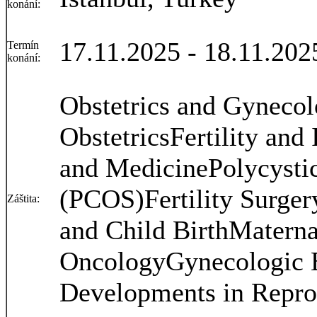
konání:
17.11.2025 - 18.11.202
Termín
konání:
Obstetrics and Gyneco
ObstetricsFertility and
and MedicinePolycyst
(PCOS)Fertility Surge
Záštita:
and Child BirthMaterna
OncologyGynecologic 
Developments in Repro