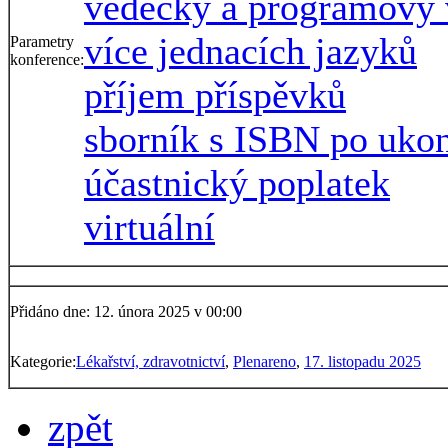
vědecký a programový 
více jednacích jazyků
Parametry
konference:
příjem příspěvků
sborník s ISBN po uko
účastnický poplatek
virtuální
Přidáno dne: 12. února 2025 v 00:00
Kategorie:
Lékařství, zdravotnictví
,
Plenareno
,
17. listopadu 2025
zpět