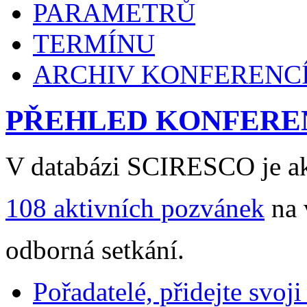
PARAMETRŮ
TERMÍNU
ARCHIV KONFERENC
PŘEHLED KONFERE
V databázi SCIRESCO je ak
108 aktivních pozvánek
na 
odborná setkání.
Pořadatelé, přidejte svoj