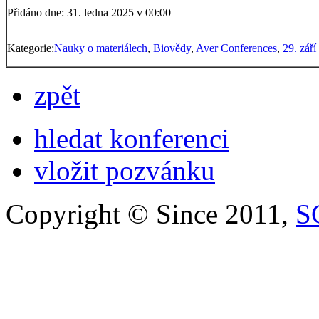
Přidáno dne: 31. ledna 2025 v 00:00
Kategorie:
Nauky o materiálech
,
Biovědy
,
Aver Conferences
,
29. zář
zpět
hledat konferenci
vložit pozvánku
Copyright © Since 2011,
S