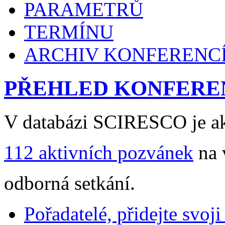
PARAMETRŮ
TERMÍNU
ARCHIV KONFERENC
PŘEHLED KONFERE
V databázi SCIRESCO je ak
112 aktivních pozvánek
na 
odborná setkání.
Pořadatelé, přidejte svoj