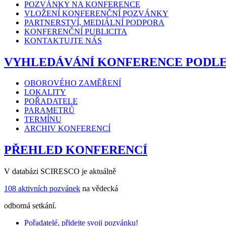
POZVÁNKY NA KONFERENCE
VLOŽENÍ KONFERENČNÍ POZVÁNKY
PARTNERSTVÍ, MEDIÁLNÍ PODPORA
KONFERENČNÍ PUBLICITA
KONTAKTUJTE NÁS
VYHLEDÁVÁNÍ KONFERENCE PODL
OBOROVÉHO ZAMĚŘENÍ
LOKALITY
POŘADATELE
PARAMETRŮ
TERMÍNU
ARCHIV KONFERENCÍ
PŘEHLED KONFERENCÍ
V databázi SCIRESCO je aktuálně
108 aktivních pozvánek
na vědecká
odborná setkání.
Pořadatelé, přidejte svoji pozvánku!