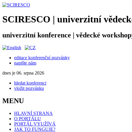
SCIRESCO | univerzitní vědecké
univerzitní konference | vědecké workshop
editace konferenční pozvánky
napište nám
dnes je 06. srpna 2026
hledat konferenci
vložit pozvánku
MENU
HLAVNÍ STRANA
O PORTÁLU
PORTÁL VYUŽÍVÁ
JAK TO FUNGUJE?