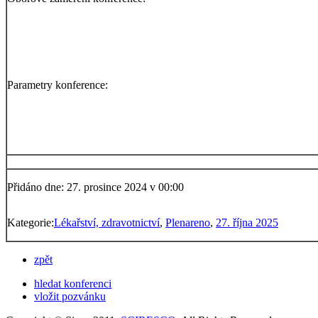
Parametry konference:
Přidáno dne: 27. prosince 2024 v 00:00
Kategorie:
Lékařství, zdravotnictví
,
Plenareno
,
27. října 2025
zpět
hledat konferenci
vložit pozvánku