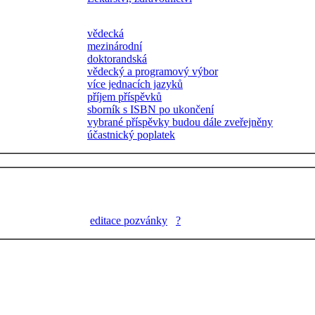
vědecká
mezinárodní
doktorandská
vědecký a programový výbor
více jednacích jazyků
příjem příspěvků
sborník s ISBN po ukončení
vybrané příspěvky budou dále zveřejněny
účastnický poplatek
editace pozvánky
?