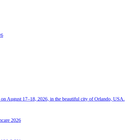
26
on August 17–18, 2026, in the beautiful city of Orlando, USA.
thcare 2026