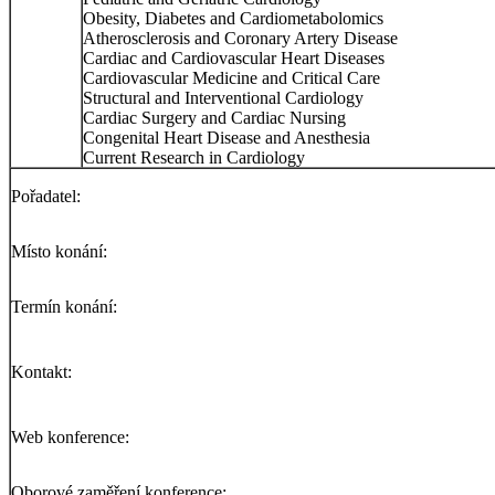
Obesity, Diabetes and Cardiometabolomics
Atherosclerosis and Coronary Artery Disease
Cardiac and Cardiovascular Heart Diseases
Cardiovascular Medicine and Critical Care
Structural and Interventional Cardiology
Cardiac Surgery and Cardiac Nursing
Congenital Heart Disease and Anesthesia
Current Research in Cardiology
Pořadatel:
Místo konání:
Termín konání:
Kontakt:
Web konference:
Oborové zaměření konference: