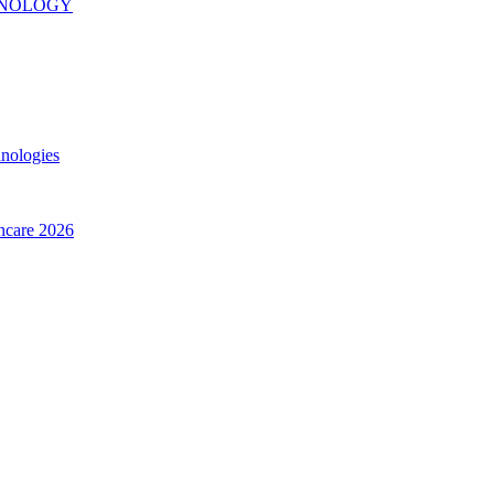
INOLOGY
hnologies
thcare 2026